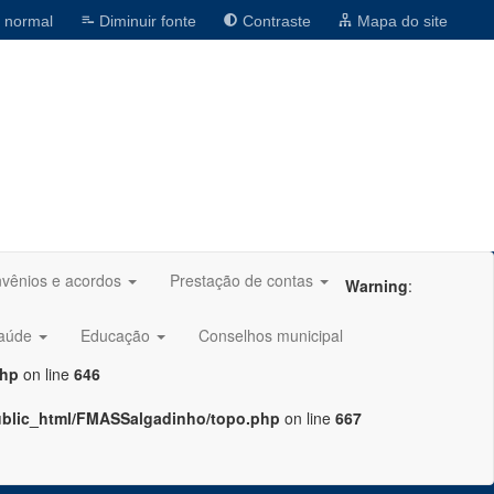
 normal
Diminuir fonte
Contraste
Mapa do site
vênios e acordos
Prestação de contas
Warning
:
aúde
Educação
Conselhos municipal
php
on line
646
ublic_html/FMASSalgadinho/topo.php
on line
667