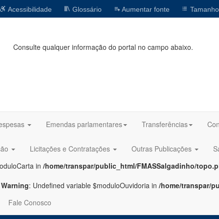
Acessibilidade
Glossário
Aumentar fonte
Tamanho
Consulte qualquer informação do portal no campo abaixo.
espesas
Emendas parlamentares
Transferências
Con
ção
Licitações e Contratações
Outras Publicações
S
oduloCarta in
/home/transpar/public_html/FMASSalgadinho/topo.
Warning
: Undefined variable $moduloOuvidoria in
/home/transpar/p
Fale Conosco