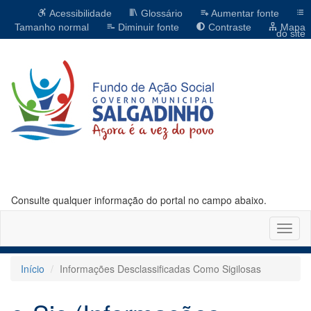
Acessibilidade
Glossário
Aumentar fonte
Tamanho normal
Diminuir fonte
Contraste
Mapa
do site
Consulte qualquer informação do portal no campo abaixo.
Altern
naveg
Início
Informações Desclassificadas Como Sigilosas